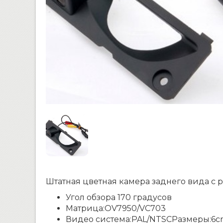
Штатная цветная камера заднего вида с
Угол обзора 170 градусов
Матрица:OV7950/VC703
Видео система:PAL/NTSCРазмеры:6c