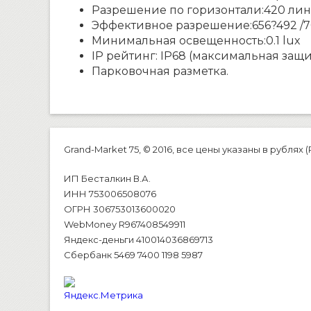
Разрешение по горизонтали:420 ли
Эффективное разрешение:656?492 /7
Минимальная освещенность:0.1 lux
IP рейтинг: IP68 (максимальная защ
Парковочная разметка.
Grand-Market 75, © 2016, все цены указаны в рублях (
ИП Бесталкин В.А.
ИНН 753006508076
ОГРН 306753013600020
WebMoney R967408549911
Яндекс-деньги 410014036869713
Сбербанк 5469 7400 1198 5987