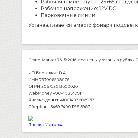
Рабочая температура: -25+65 градусо
Рабочее напряжение: 12V DC
Парковочные линии
Устанавливается вместо фонаря подсвет
Grand-Market 75, © 2016, все цены указаны в рублях (
ИП Бесталкин В.А.
ИНН 753006508076
ОГРН 306753013600020
WebMoney R967408549911
Яндекс-деньги 410014036869713
Сбербанк 5469 7400 1198 5987