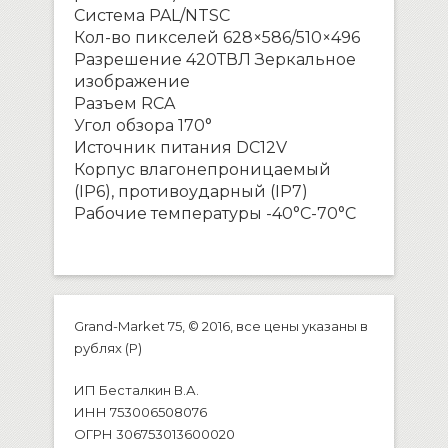
Система PAL/NTSC
Кол-во пикселей 628×586/510×496
Разрешение 420ТВЛ Зеркальное
изображение
Разъем RCA
Угол обзора 170°
Источник питания DC12V
Корпус влагонепроницаемый
(IP6), противоударный (IP7)
Рабочие температуры -40°С-70°С
Grand-Market 75, © 2016, все цены указаны в
рублях (P)
ИП Бесталкин В.А.
ИНН 753006508076
ОГРН 306753013600020