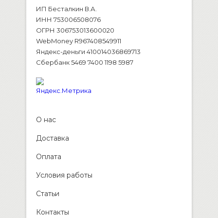
ИП Бесталкин В.А.
ИНН 753006508076
ОГРН 306753013600020
WebMoney R967408549911
Яндекс-деньги 410014036869713
Сбербанк 5469 7400 1198 5987
О нас
Доставка
Оплата
Условия работы
Статьи
Контакты