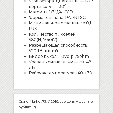
Угол обзора: диагональ — 170°
0
вертикаль — 130
Матрица: 1/3″,1/4″ ССD
Формат сигнала: PAL/NTSC
Минимальное освещение:0,1
LUX
Количество пикселей:
580(H)*540(V)
Разрешающая способность:
520 ТВ линий
Видео выход: 1.0Vp-p 75ohm
Уровень сигнал/шум — св. 48
дБ
Рабочая температура: -40-+70
Grand-Market 75, © 2016, все цены указаны в
рублях (P)