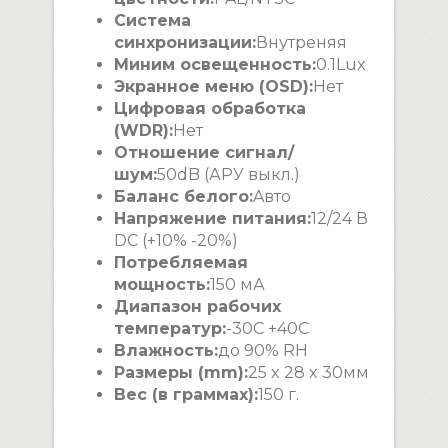
Система
синхронизации:
Внутреняя
Миним освещенность:
0.1Lux
Экранное меню (OSD):
Нет
Цифровая обработка
(WDR):
Нет
Отношение сигнал/
шум:
50dB (АРУ выкл.)
Баланс белого:
Aвто
Напряжение питания:
12/24 В
DC (+10% -20%)
Потребляемая
мощность:
150 мА
Диапазон рабочих
температур:
-30C +40C
Влажность:
до 90% RH
Размеры (mm):
25 x 28 x 30мм
Вес (в граммах):
150 г.