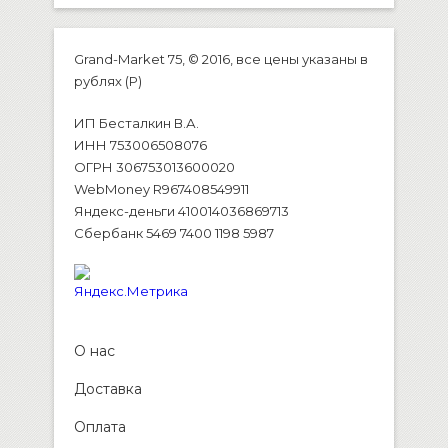
Grand-Market 75, © 2016, все цены указаны в
рублях (P)
ИП Бесталкин В.А.
ИНН 753006508076
ОГРН 306753013600020
WebMoney R967408549911
Яндекс-деньги 410014036869713
Сбербанк 5469 7400 1198 5987
О нас
Доставка
Оплата