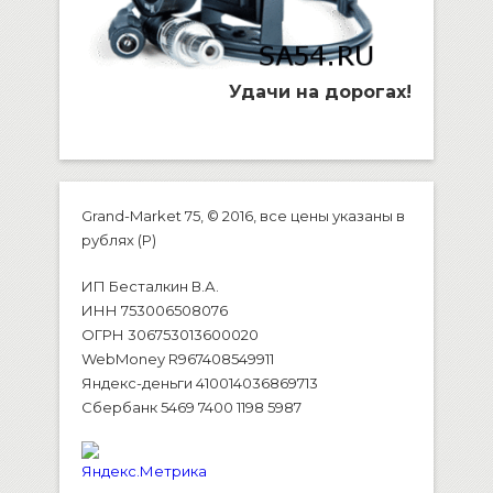
Удачи на дорогах!
Grand-Market 75, © 2016, все цены указаны в
рублях (P)
ИП Бесталкин В.А.
ИНН 753006508076
ОГРН 306753013600020
WebMoney R967408549911
Яндекс-деньги 410014036869713
Сбербанк 5469 7400 1198 5987